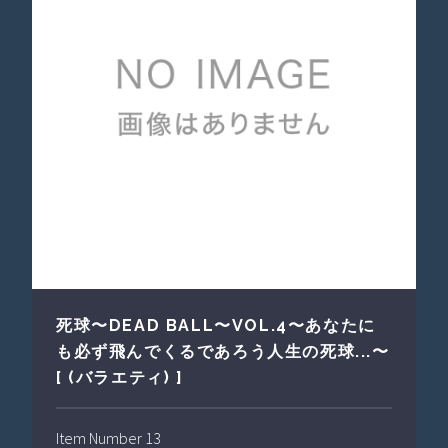
死球〜DEAD BALL〜VOL.4〜あなたに
も必ず飛んでくるであろう人生の死球...〜
[ (バラエティ) ]
Item Number 13