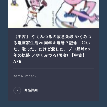
【中古】 やくみつるの故意死球 やくみつ
る漫画家生活20周年＆還暦？記念 叩い
た、嗤った、だけど愛した、プロ野球20
年の軌跡 ／やくみつる(著者) 【中古】
AFB
Item Number 26
商品詳細