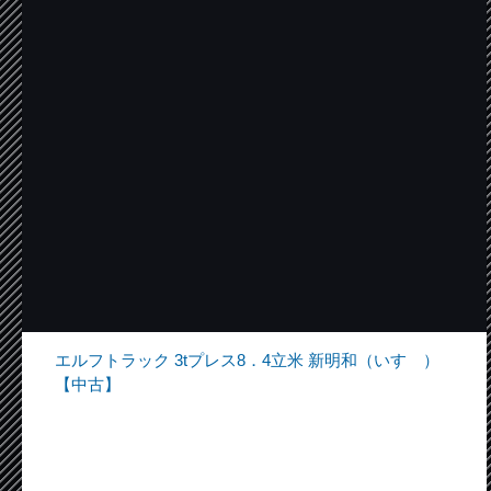
エルフトラック 3tプレス8．4立米 新明和（いすゞ）
【中古】