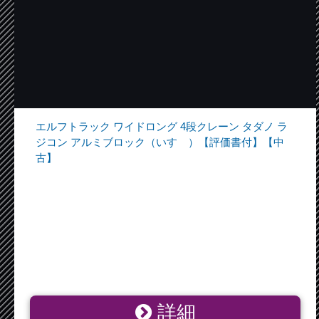
エルフトラック ワイドロング 4段クレーン タダノ ラ
ジコン アルミブロック（いすゞ）【評価書付】【中
古】
詳細