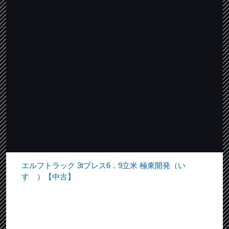
エルフトラック 3tプレス6．9立米 極東開発（い
すゞ）【中古】