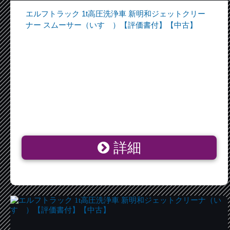
エルフトラック 1t高圧洗浄車 新明和ジェットクリー
ナー スムーサー（いすゞ）【評価書付】【中古】
詳細