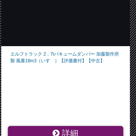
エルフトラック 2．7tバキュームダンパー 加藤製作所
製 風量18m3（いすゞ）【評価書付】【中古】
詳細