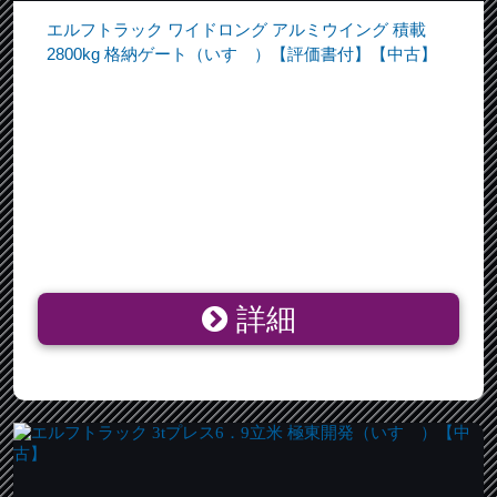
エルフトラック ワイドロング アルミウイング 積載
2800kg 格納ゲート（いすゞ）【評価書付】【中古】
詳細