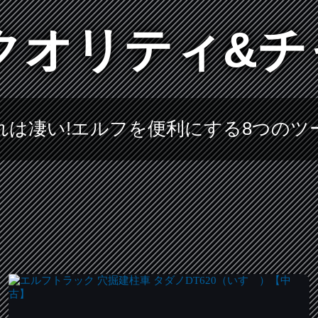
クオリティ&
れは凄い!エルフを便利にする8つのツ