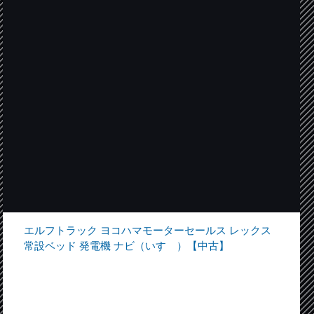
エルフトラック ヨコハマモーターセールス レックス
常設ベッド 発電機 ナビ（いすゞ）【中古】