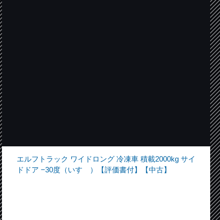
エルフトラック ワイドロング 冷凍車 積載2000kg サイ
ドドア −30度（いすゞ）【評価書付】【中古】