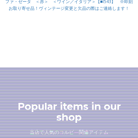
ファ・ゼータ ＜赤＞ ＜ワイン／イタリア＞【■I543】 ※即刻
お取り寄せ品！ヴィンテージ変更と欠品の際はご連絡します！
Popular items in our
shop
当店で人気のコルビー関連アイテム