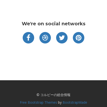
We're on social networks
© コルビーの総合情報
Free Bootstrap Themes
by
BootstrapMade