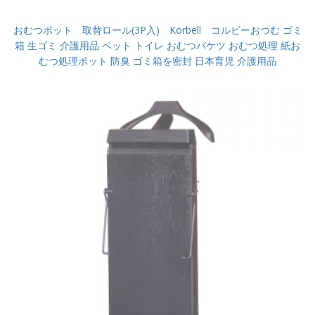
おむつポット 取替ロール(3P入) Korbell コルビーおつむ ゴミ
箱 生ゴミ 介護用品 ペット トイレ おむつバケツ おむつ処理 紙お
むつ処理ポット 防臭 ゴミ箱を密封 日本育児 介護用品