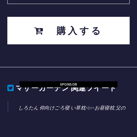
購入する
SPONSOR
マザーガーデン
関連ツイート
しろたん 仰向けごろ寝 い草枕<br>お昼寝枕 父の
日 おすすめ プレゼント ゴロ寝クッション マザー
ガーデン [楽天] https://t.co/KjjUAo0EGc
#RakutenIchiba https://t.co/Y5gQqwFuov